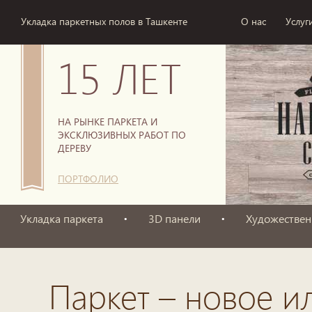
Укладка паркетных полов в Ташкенте
О нас
Услуг
15 ЛЕТ
НА РЫНКЕ ПАРКЕТА И
ЭКСКЛЮЗИВНЫХ РАБОТ ПО
ДЕРЕВУ
ПОРТФОЛИО
Укладка паркета
3D панели
Художествен
Паркет – новое и