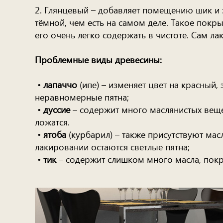
2. Глянцевый – добавляет помещению шик и э
тёмной, чем есть на самом деле. Такое покры
его очень легко содержать в чистоте. Сам ла
Проблемные виды древесины:
•
лапаччо
(ипе) – изменяет цвет на красный,
неравномерные пятна;
•
дуссие
– содержит много маслянистых вещест
ложатся.
•
ятоба
(курбарил) – также присутствуют мас
лакировании остаются светлые пятна;
•
тик
– содержит слишком много масла, покр