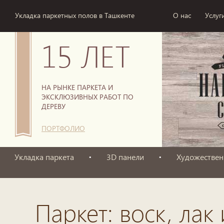
Укладка паркетных полов в Ташкенте
О нас
Услуг
15 ЛЕТ
НА РЫНКЕ ПАРКЕТА И
ЭКСКЛЮЗИВНЫХ РАБОТ ПО
ДЕРЕВУ
ПОРТФОЛИО
Укладка паркета
3D панели
Художествен
Паркет: воск, лак