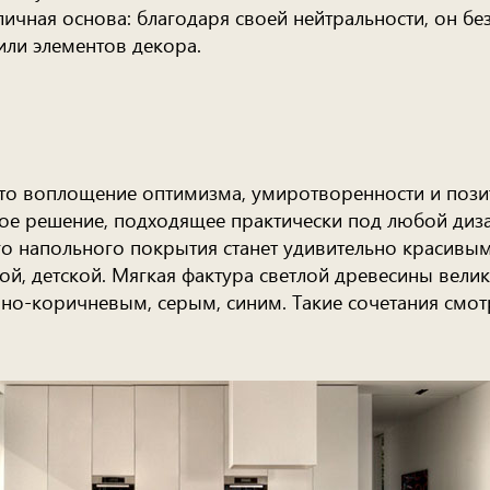
личная основа: благодаря своей нейтральности, он б
 или элементов декора.
это воплощение оптимизма, умиротворенности и позит
ное решение, подходящее практически под любой диза
го напольного покрытия станет удивительно красив
ой, детской. Мягкая фактура светлой древесины вели
-коричневым, серым, синим. Такие сочетания смотря