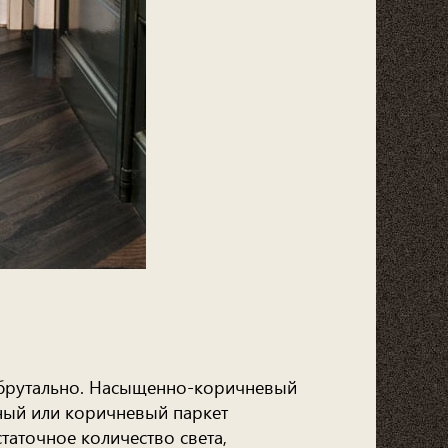
а брутально. Насыщенно-коричневый
ный или коричневый паркет
таточное количество света,