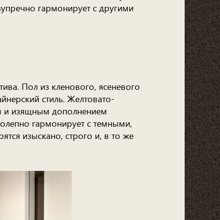
езупречно гармонирует с другими
ива. Пол из кленового, ясеневого
йнерский стиль. Желтовато-
ым и изящным дополнением
колепно гармонирует с темными,
тся изыскано, строго и, в то же