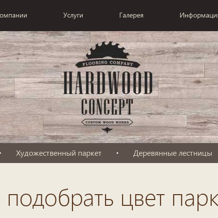
компании
Услуги
Галерея
Информаци
Художественный паркет
Деревянные лестницы
 подобрать цвет парк