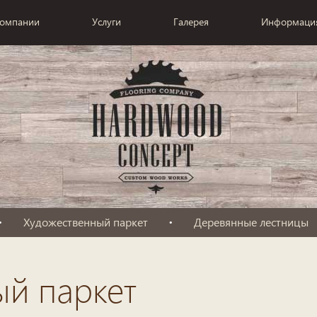
компании
Услуги
Галерея
Информаци
Художественный паркет
Деревянные лестницы
ый паркет