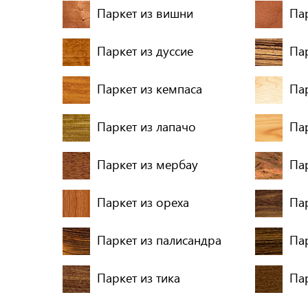
Паркет из вишни
Па
Паркет из дуссие
Па
Паркет из кемпаса
Пар
Паркет из лапачо
Па
Паркет из мербау
Па
Паркет из ореха
Па
Паркет из палисандра
Пар
Паркет из тика
Пар