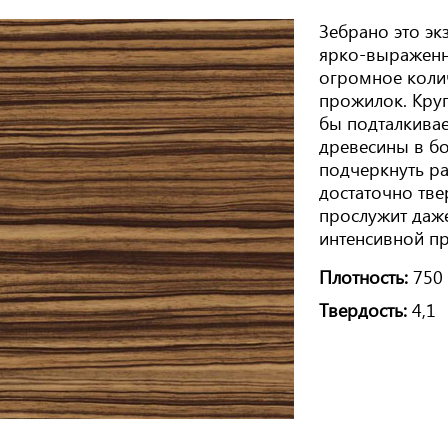
Зебрано это эк
ярко-выраженн
огромное коли
прожилок. Круп
бы подталкивае
древесины в бо
подчеркнуть р
достаточно тве
прослужит даж
интенсивной п
Плотность:
750 
Твердость:
4,1