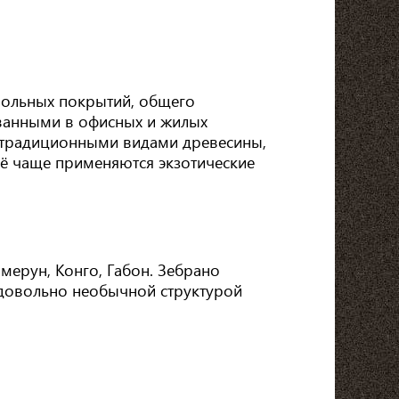
польных покрытий, общего
ованными в офисных и жилых
с традиционными видами древесины,
всё чаще применяются экзотические
амерун, Конго, Габон. Зебрано
 довольно необычной структурой