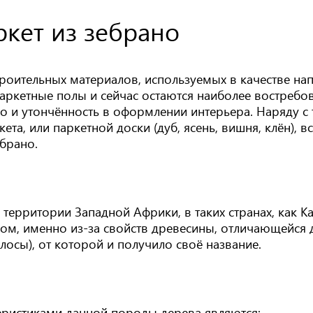
кет из зебрано
роительных материалов, используемых в качестве на
Паркетные полы и сейчас остаются наиболее востреб
тво и утончённость в оформлении интерьера. Наряду 
та, или паркетной доски (дуб, ясень, вишня, клён), 
брано.
 территории Западной Африки, в таких странах, как К
ом, именно из-за свойств древесины, отличающейся
осы), от которой и получило своё название.
ристиками данной породы дерева являются: