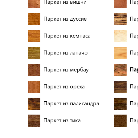
Паркет из вишни
Па
Паркет из дуссие
Па
Паркет из кемпаса
Пар
Паркет из лапачо
Па
Паркет из мербау
Па
Паркет из ореха
Па
Паркет из палисандра
Пар
Паркет из тика
Пар