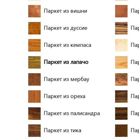
Паркет из вишни
Па
Паркет из дуссие
Па
Паркет из кемпаса
Пар
Паркет из лапачо
Па
Паркет из мербау
Па
Паркет из ореха
Па
Паркет из палисандра
Пар
Паркет из тика
Пар